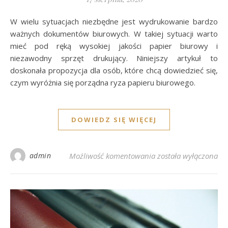
W wielu sytuacjach niezbędne jest wydrukowanie bardzo
ważnych dokumentów biurowych. W takiej sytuacji warto
mieć pod ręką wysokiej jakości papier biurowy i
niezawodny sprzęt drukujący. Niniejszy artykuł to
doskonała propozycja dla osób, które chcą dowiedzieć się,
czym wyróżnia się porządna ryza papieru biurowego.
DOWIEDZ SIĘ WIĘCEJ
Jaki jest najlepszy j
admin
Możliwość komentowania
została wyłączona