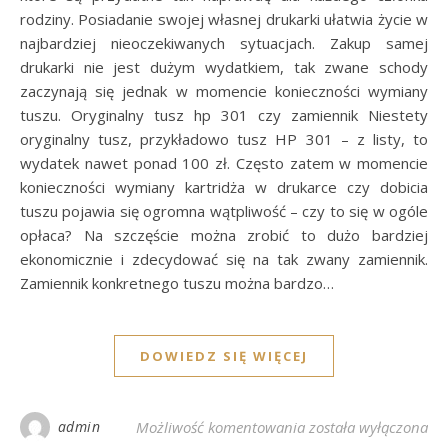
rodziny. Posiadanie swojej własnej drukarki ułatwia życie w
najbardziej nieoczekiwanych sytuacjach. Zakup samej
drukarki nie jest dużym wydatkiem, tak zwane schody
zaczynają się jednak w momencie konieczności wymiany
tuszu. Oryginalny tusz hp 301 czy zamiennik Niestety
oryginalny tusz, przykładowo tusz HP 301 – z listy, to
wydatek nawet ponad 100 zł. Często zatem w momencie
konieczności wymiany kartridża w drukarce czy dobicia
tuszu pojawia się ogromna wątpliwość – czy to się w ogóle
opłaca? Na szczęście można zrobić to dużo bardziej
ekonomicznie i zdecydować się na tak zwany zamiennik.
Zamiennik konkretnego tuszu można bardzo…
DOWIEDZ SIĘ WIĘCEJ
Tusz oryginalny czy 
admin
Możliwość komentowania
została wyłączona