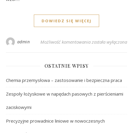
DOWIEDZ SIĘ WIĘCEJ
Koperta ma znaczeni
admin
Możliwość komentowania
została wyłączona
OSTATNIE WPISY
Chemia przemysłowa – zastosowanie i bezpieczna praca
Zespoły łożyskowe w napędach pasowych z pierścieniami
zaciskowymi
Precyzyjne prowadnice liniowe w nowoczesnych