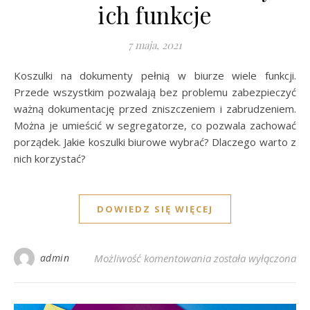
ich funkcje
7 maja, 2021
Koszulki na dokumenty pełnią w biurze wiele funkcji.
Przede wszystkim pozwalają bez problemu zabezpieczyć
ważną dokumentację przed zniszczeniem i zabrudzeniem.
Można je umieścić w segregatorze, co pozwala zachować
porządek. Jakie koszulki biurowe wybrać? Dlaczego warto z
nich korzystać?
DOWIEDZ SIĘ WIĘCEJ
Koszulki na dokument
admin
Możliwość komentowania
została wyłączona