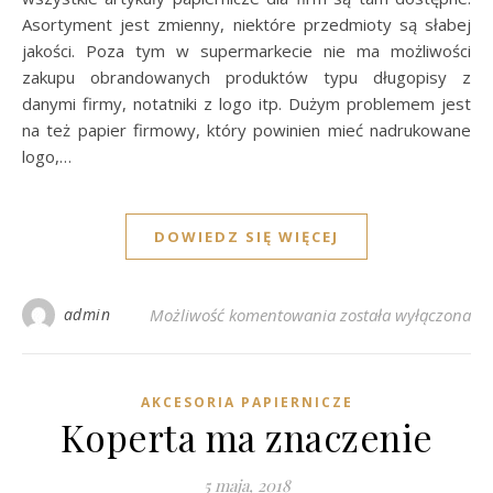
Asortyment jest zmienny, niektóre przedmioty są słabej
jakości. Poza tym w supermarkecie nie ma możliwości
zakupu obrandowanych produktów typu długopisy z
danymi firmy, notatniki z logo itp. Dużym problemem jest
na też papier firmowy, który powinien mieć nadrukowane
logo,…
DOWIEDZ SIĘ WIĘCEJ
Czy artykuły papiern
admin
Możliwość komentowania
została wyłączona
AKCESORIA PAPIERNICZE
Koperta ma znaczenie
5 maja, 2018