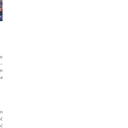
to
 –
ym
za
yn
ść
ść