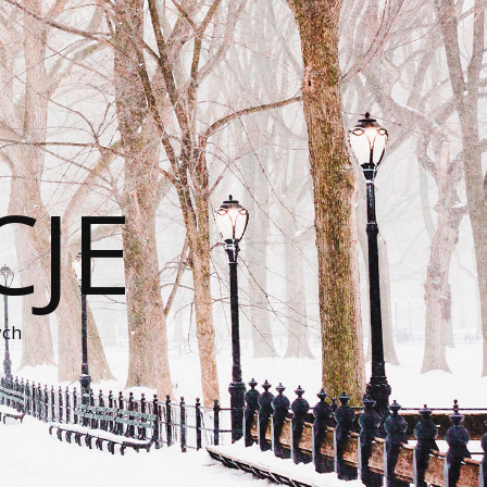
CJE
ych