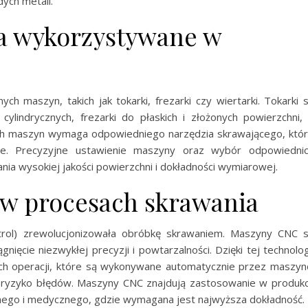
ych metali.
ia wykorzystywane w
 maszyn, takich jak tokarki, frezarki czy wiertarki. Tokarki 
lindrycznych, frezarki do płaskich i złożonych powierzchni,
ych maszyn wymaga odpowiedniego narzędzia skrawającego, któ
ne. Precyzyjne ustawienie maszyny oraz wybór odpowiedni
ia wysokiej jakości powierzchni i dokładności wymiarowej.
w procesach skrawania
rol) zrewolucjonizowała obróbkę skrawaniem. Maszyny CNC 
ęcie niezwykłej precyzji i powtarzalności. Dzięki tej technolog
h operacji, które są wykonywane automatycznie przez maszyn
je ryzyko błędów. Maszyny CNC znajdują zastosowanie w produkc
jnego i medycznego, gdzie wymagana jest najwyższa dokładność.