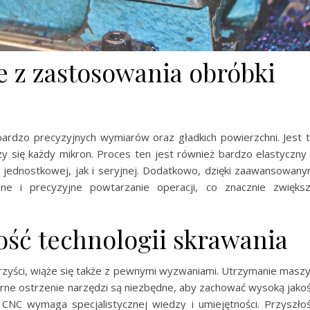
e z zastosowania obróbki
rdzo precyzyjnych wymiarów oraz gładkich powierzchni. Jest 
zy się każdy mikron. Proces ten jest również bardzo elastyczny
jednostkowej, jak i seryjnej. Dodatkowo, dzięki zaawansowan
e i precyzyjne powtarzanie operacji, co znacznie zwięks
ość technologii skrawania
rzyści, wiąże się także z pewnymi wyzwaniami. Utrzymanie masz
rne ostrzenie narzędzi są niezbędne, aby zachować wysoką jako
CNC wymaga specjalistycznej wiedzy i umiejętności. Przyszło