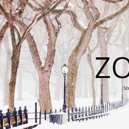
ZO
St