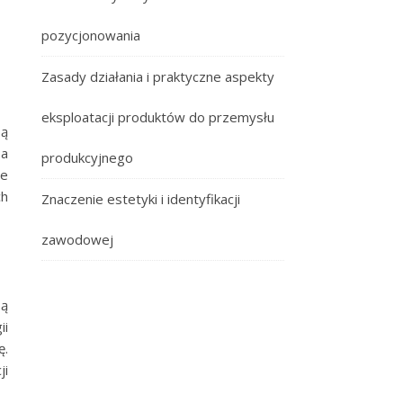
pozycjonowania
Zasady działania i praktyczne aspekty
eksploatacji produktów do przemysłu
są
 a
produkcyjnego
re
ch
Znaczenie estetyki i identyfikacji
zawodowej
są
ii
ę.
ji