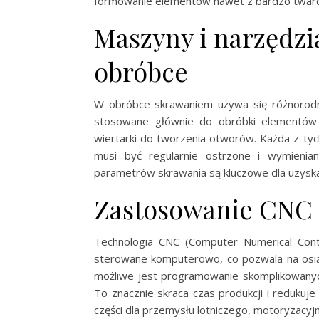
formowanie elementów nawet z bardzo tward
Maszyny i narzędz
obróbce
W obróbce skrawaniem używa się różnorodnych
stosowane głównie do obróbki elementów cy
wiertarki do tworzenia otworów. Każda z t
musi być regularnie ostrzone i wymienia
parametrów skrawania są kluczowe dla uzyskan
Zastosowanie CNC 
Technologia CNC (Computer Numerical Cont
sterowane komputerowo, co pozwala na osiągni
możliwe jest programowanie skomplikowanyc
To znacznie skraca czas produkcji i reduku
części dla przemysłu lotniczego, motoryzacy