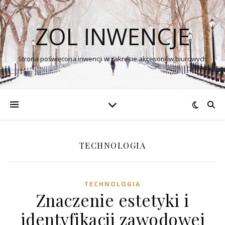
ZOL INWENCJE
Strona poświęcona inwencji w zakresie akcesoriów biurowych
TECHNOLOGIA
TECHNOLOGIA
Znaczenie estetyki i
identyfikacji zawodowej