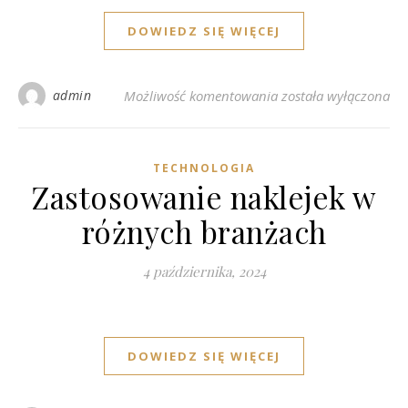
DOWIEDZ SIĘ WIĘCEJ
Zastosowanie wydru
admin
Możliwość komentowania
została wyłączona
TECHNOLOGIA
Zastosowanie naklejek w
różnych branżach
4 października, 2024
DOWIEDZ SIĘ WIĘCEJ