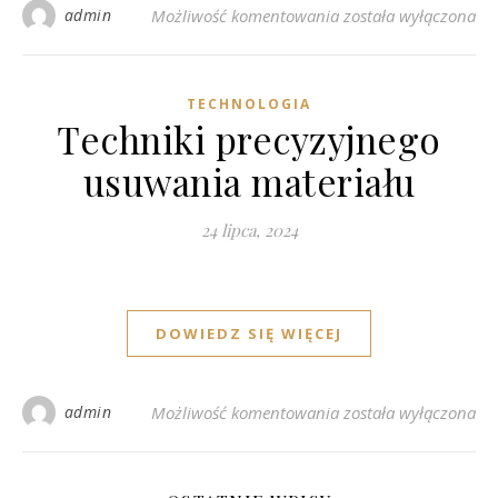
Zastosowanie naklej
admin
Możliwość komentowania
została wyłączona
TECHNOLOGIA
Techniki precyzyjnego
usuwania materiału
24 lipca, 2024
DOWIEDZ SIĘ WIĘCEJ
Techniki precyzyjneg
admin
Możliwość komentowania
została wyłączona