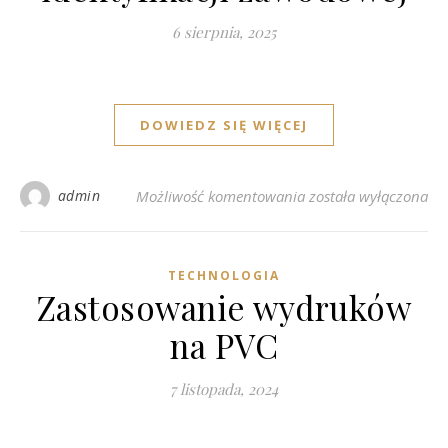
6 sierpnia, 2025
DOWIEDZ SIĘ WIĘCEJ
Znaczenie estetyki i 
admin
Możliwość komentowania
została wyłączona
TECHNOLOGIA
Zastosowanie wydruków
na PVC
7 listopada, 2024