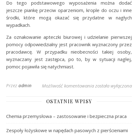
Do tego podstawowego wyposażenia można dodać
jeszcze piankę przeciw oparzeniom, krople do oczu i inne
środki, które mogą okazać się przydatne w nagłych
wypadkach.
Za oznakowanie apteczki biurowej i udzielanie pierwszej
pomocy odpowiedzialny jest pracownik wyznaczony przez
pracodawcę. W przypadku nieobecności takiej osoby,
wyznaczany jest zastępca, po to, by w sytuacji nagłej,
pomoc pojawiła się natychmiast.
Apteczka biurowa
Przez
admin
Możliwość komentowania
została wyłączona
OSTATNIE WPISY
Chemia przemysłowa – zastosowanie i bezpieczna praca
Zespoły łożyskowe w napędach pasowych z pierścieniami