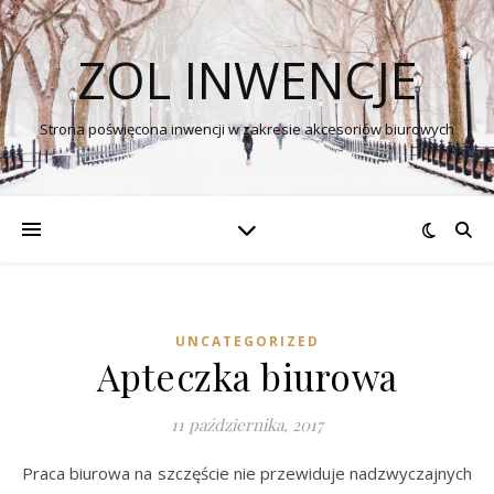
ZOL INWENCJE
Strona poświęcona inwencji w zakresie akcesoriów biurowych
UNCATEGORIZED
Apteczka biurowa
11 października, 2017
Praca biurowa na szczęście nie przewiduje nadzwyczajnych