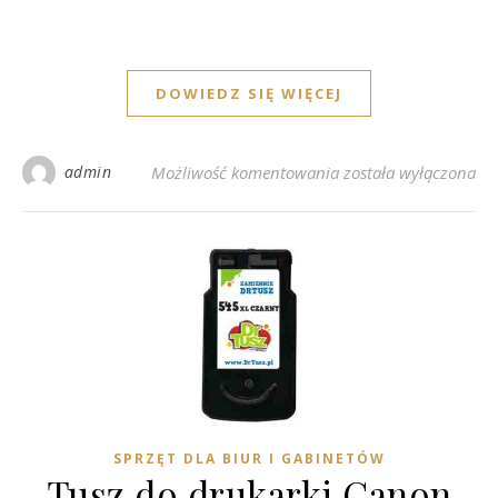
DOWIEDZ SIĘ WIĘCEJ
Tusze do drukarki HP
admin
Możliwość komentowania
została wyłączona
SPRZĘT DLA BIUR I GABINETÓW
Tusz do drukarki Canon