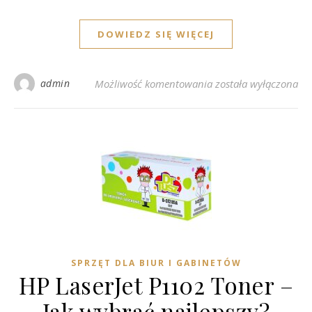
DOWIEDZ SIĘ WIĘCEJ
Tusze HP655 – Nieza
admin
Możliwość komentowania
została wyłączona
SPRZĘT DLA BIUR I GABINETÓW
HP LaserJet P1102 Toner –
Jak wybrać najlepszy?