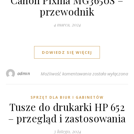
Canon Pixma MG3650S –
przewodnik
4 marca, 2024
DOWIEDZ SIĘ WIĘCEJ
Wybór tuszy do druk
admin
Możliwość komentowania
została wyłączona
SPRZĘT DLA BIUR I GABINETÓW
Tusze do drukarki HP 652
– przegląd i zastosowania
3 lutego, 2024