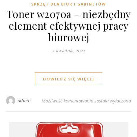
SPRZĘT DLA BIUR I GABINETÓW
Toner w2070a – niezbędny
element efektywnej pracy
biurowej
1 kwietnia, 2024
DOWIEDZ SIĘ WIĘCEJ
Toner w2070a – niez
admin
Możliwość komentowania
została wyłączona