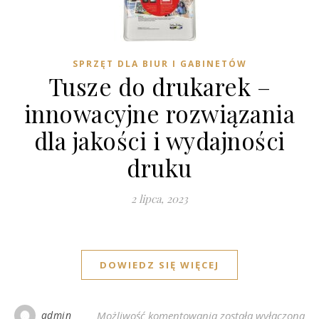
SPRZĘT DLA BIUR I GABINETÓW
Tusze do drukarek –
innowacyjne rozwiązania
dla jakości i wydajności
druku
2 lipca, 2023
DOWIEDZ SIĘ WIĘCEJ
Tusze do drukarek – 
admin
Możliwość komentowania
została wyłączona