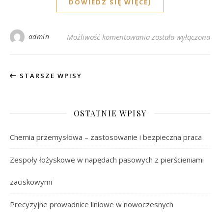
DOWIEDZ SIĘ WIĘCEJ
Szafki pod drukarkę 
admin
Możliwość komentowania
została wyłączona
STARSZE WPISY
OSTATNIE WPISY
Chemia przemysłowa – zastosowanie i bezpieczna praca
Zespoły łożyskowe w napędach pasowych z pierścieniami
zaciskowymi
Precyzyjne prowadnice liniowe w nowoczesnych