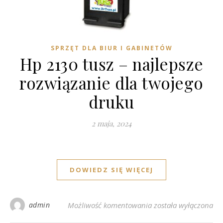
SPRZĘT DLA BIUR I GABINETÓW
Hp 2130 tusz – najlepsze
rozwiązanie dla twojego
druku
2 maja, 2024
DOWIEDZ SIĘ WIĘCEJ
Hp 2130 tusz – najle
admin
Możliwość komentowania
została wyłączona