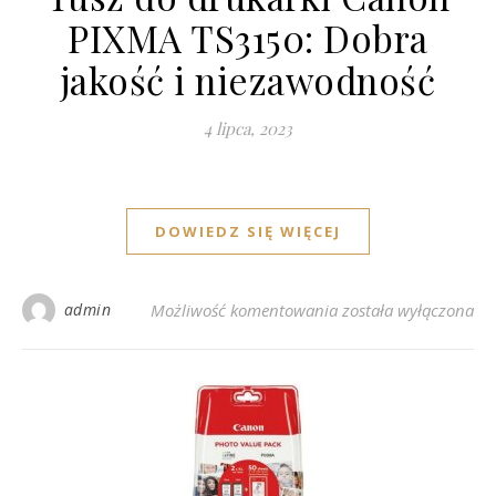
PIXMA TS3150: Dobra
jakość i niezawodność
4 lipca, 2023
DOWIEDZ SIĘ WIĘCEJ
Tusz do drukarki Ca
admin
Możliwość komentowania
została wyłączona